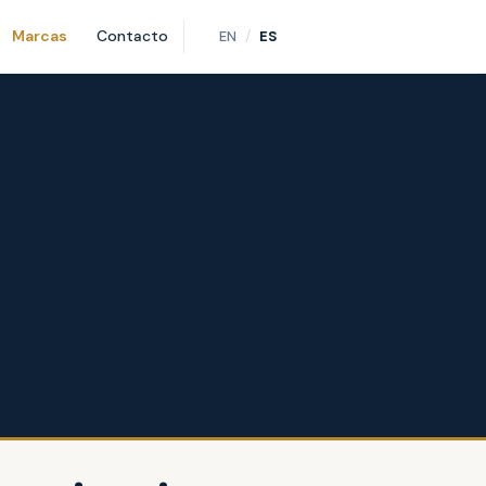
Marcas
Contacto
/
EN
ES