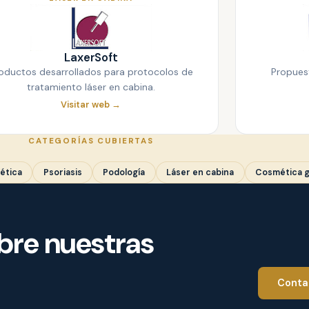
LaxerSoft
oductos desarrollados para protocolos de
Propues
tratamiento láser en cabina.
Visitar web →
CATEGORÍAS CUBIERTAS
ética
Psoriasis
Podología
Láser en cabina
Cosmética g
bre nuestras
Conta