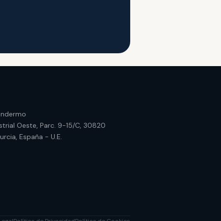
 Indermo
strial Oeste, Parc. 9-15/C, 30820
Murcia, España - U.E.
Legal
Política de Privacidad
Política de Cookies