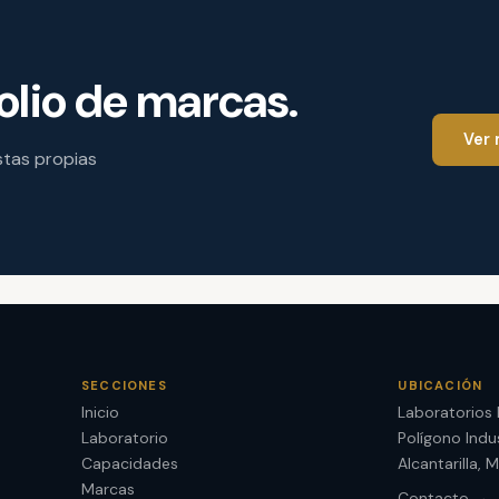
LABORATORIO
olio de marcas.
Laboratorio de control de calidad.
Revisión técnica y validación antes del paso a producció
Ver
stas propias
SECCIONES
UBICACIÓN
Inicio
Laboratorios
Laboratorio
Polígono Indu
Capacidades
Alcantarilla, 
Marcas
Contacto →