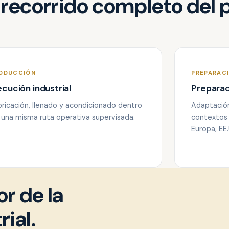
 recorrido completo del 
ODUCCIÓN
PREPARAC
ecución industrial
Prepara
bricación, llenado y acondicionado dentro
Adaptación
 una misma ruta operativa supervisada.
contextos 
Europa, EE.
or de la
ial.