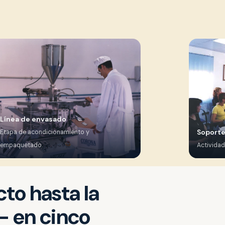
Línea de envasado
Soporte
Etapa de acondicionamiento y
empaquetado.
Actividad
to hasta la
— en cinco