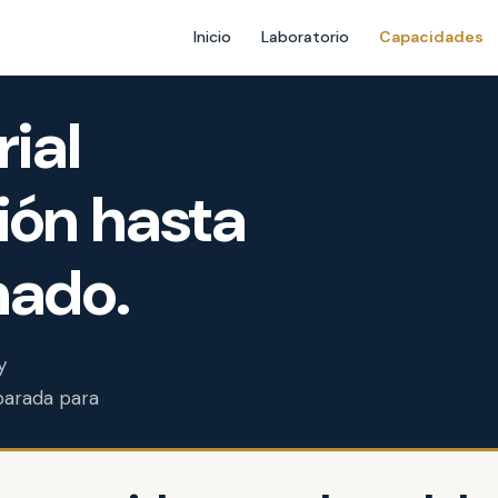
Inicio
Laboratorio
Capacidades
ial
ión hasta
nado.
y
parada para