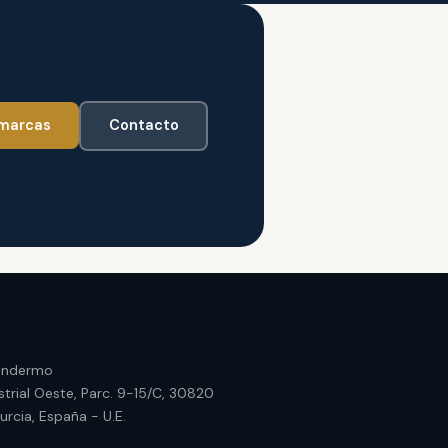
n.
 marcas
Contacto
 Indermo
strial Oeste, Parc. 9-15/C, 30820
Murcia, España - U.E.